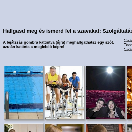
Hallgasd meg és ismerd fel a szavakat: Szolgáltatá
Clic
A lejátszás gombra kattintva (újra) meghallgathatsz egy szót,
Then
azután kattints a megfelelő képre!
Clic