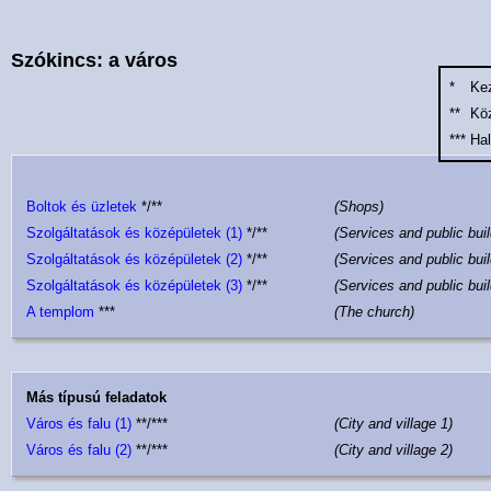
Szókincs: a város
*
Ke
**
Kö
***
Ha
Boltok és üzletek
*/**
(Shops)
Szolgáltatások és középületek (1)
*/**
(Services and public buil
Szolgáltatások és középületek (2)
*/**
(Services and public buil
Szolgáltatások és középületek (3)
*/**
(Services and public buil
A templom
***
(The church)
Más típusú feladatok
Város és falu (1)
**/***
(City and village 1)
Város és falu (2)
**/***
(City and village 2)