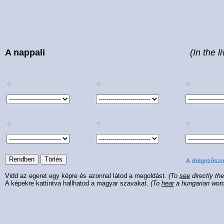
A nappali
(In the 
A dolgozószo
Vidd az egeret egy képre és azonnal látod a megoldást.
(To
see
directly th
A képekre kattintva hallhatod a magyar szavakat.
(To
hear
a hungarian wor