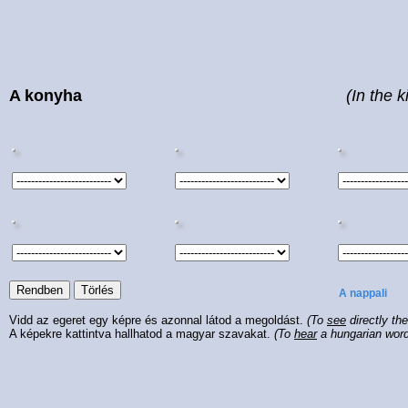
A konyha
(In the k
A nappali
Vidd az egeret egy képre és azonnal látod a megoldást.
(To
see
directly th
A képekre kattintva hallhatod a magyar szavakat.
(To
hear
a hungarian wor