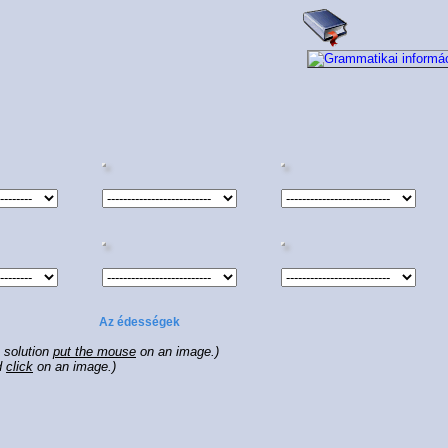
Az édességek
e solution
put the mouse
on an image.)
d
click
on an image.)