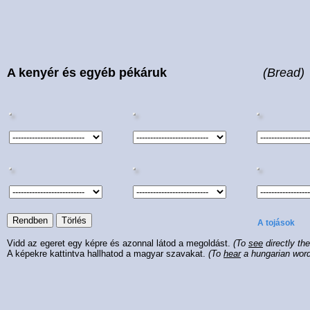
A kenyér és egyéb pékáruk
(Bread)
A tojások
Vidd az egeret egy képre és azonnal látod a megoldást.
(To
see
directly th
A képekre kattintva hallhatod a magyar szavakat.
(To
hear
a hungarian wor