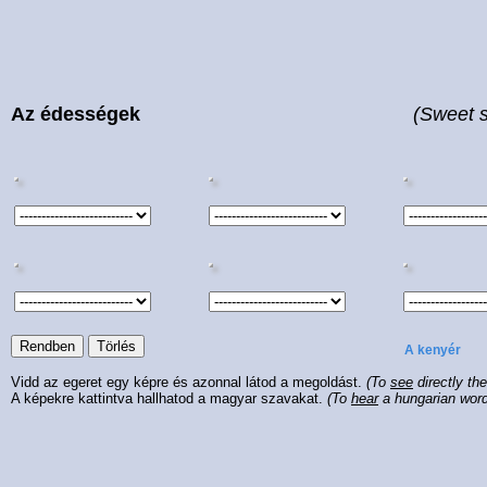
Az édességek
(Sweet s
A kenyér
Vidd az egeret egy képre és azonnal látod a megoldást.
(To
see
directly th
A képekre kattintva hallhatod a magyar szavakat.
(To
hear
a hungarian wor