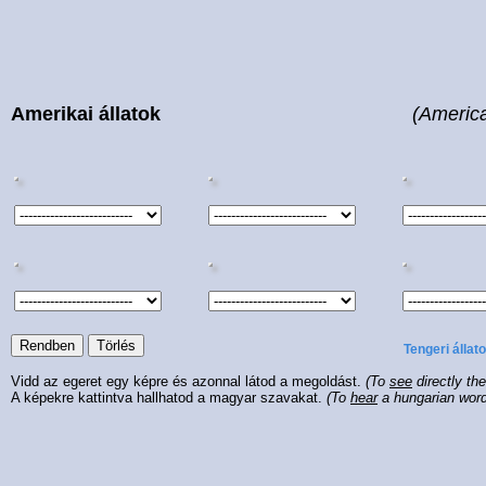
Amerikai állatok
(Americ
Tengeri állat
Vidd az egeret egy képre és azonnal látod a megoldást.
(To
see
directly th
A képekre kattintva hallhatod a magyar szavakat.
(To
hear
a hungarian wor