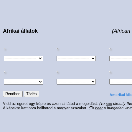
Afrikai állatok
(African
Amerikai álla
Vidd az egeret egy képre és azonnal látod a megoldást.
(To
see
directly th
A képekre kattintva hallhatod a magyar szavakat.
(To
hear
a hungarian wor