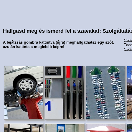
Hallgasd meg és ismerd fel a szavakat: Szolgáltatá
Clic
A lejátszás gombra kattintva (újra) meghallgathatsz egy szót,
Then
azután kattints a megfelelő képre!
Clic