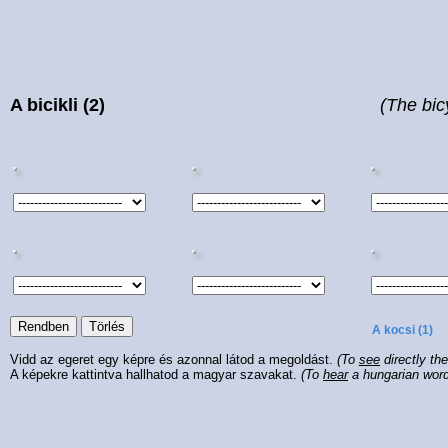
A bicikli (2)
(The bic
A kocsi (1)
Vidd az egeret egy képre és azonnal látod a megoldást.
(To
see
directly th
A képekre kattintva hallhatod a magyar szavakat.
(To
hear
a hungarian wor