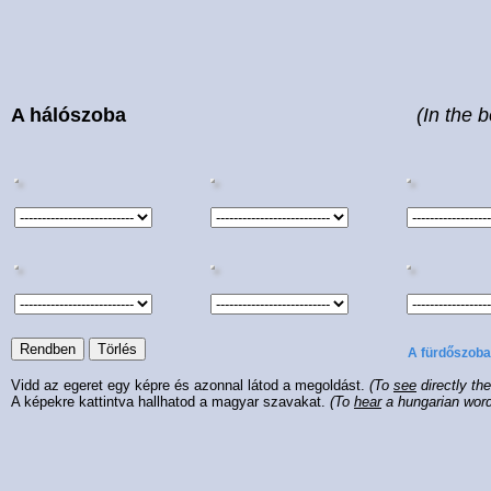
A hálószoba
(In the 
A fürdőszoba
Vidd az egeret egy képre és azonnal látod a megoldást.
(To
see
directly th
A képekre kattintva hallhatod a magyar szavakat.
(To
hear
a hungarian wor