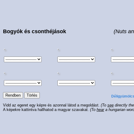
Bogyók és csonthéjások
(Nuts an
Déligyümölc
Vidd az egeret egy képre és azonnal látod a megoldást.
(To
see
directly th
A képekre kattintva hallhatod a magyar szavakat.
(To
hear
a hungarian wor