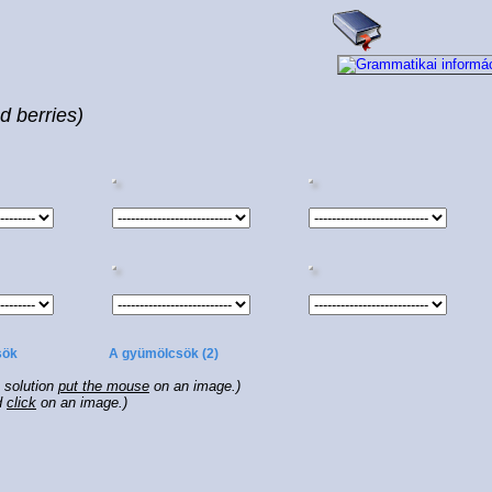
d berries)
sök
A gyümölcsök (2)
e solution
put the mouse
on an image.)
d
click
on an image.)