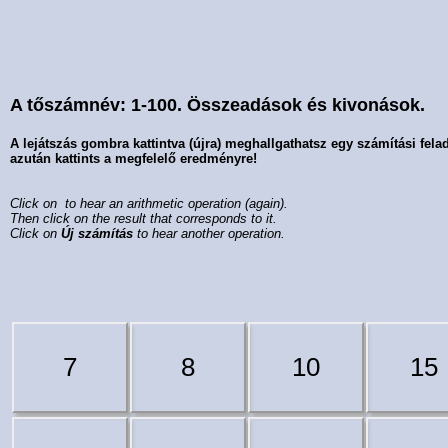
A tőszámnév: 1-100. Összeadások és kivonások.
A lejátszás gombra kattintva (újra) meghallgathatsz egy számítási felad
azután kattints a megfelelő eredményre!
Click on
to hear an arithmetic operation (again).
Then click on the result that corresponds to it.
Click on
Új számítás
to hear another operation.
7
8
10
15