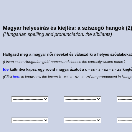
Magyar helyesírás és kiejtés: a sziszegő hangok (2
(Hungarian spelling and pronunciation: the sibilants)
Hallgasd meg a magyar női neveket és válaszd ki a helyes szóalakokat
(Listen to the Hungarian girls' names and choose the correctly written name.)
Ide
kattintva kapsz egy rövid magyarázatot a
c - cs - s - sz - z - zs
kiejt
(Click
here
to know how the letters 'c - cs - s - sz - z - zs' are pronounced in Hunga