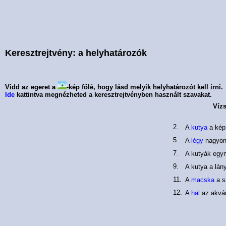
Keresztrejtvény: a helyhatározók
Vidd az egeret a
-kép fölé, hogy lásd melyik helyhatározót kell írni.
Ide
kattintva megnézheted a keresztrejtvényben használt szavakat.
Vízs
2.
A
kutya
a ké
5.
A
légy
nagyo
7.
A kutyák eg
9.
A kutya a lán
11.
A
macska
a s
12.
A
hal
az akvá